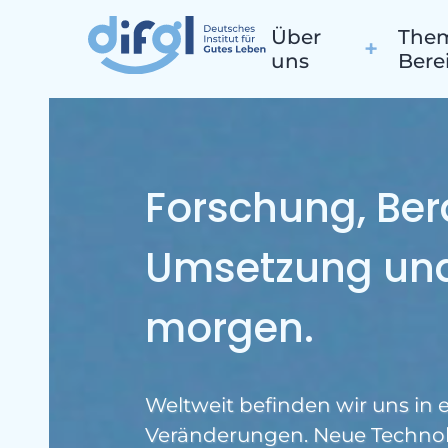
Über
Them
uns
Bere
Forschung, Ber
P
Umsetzung und
morgen.
Weltweit befinden wir uns in 
Veränderungen. Neue Technol