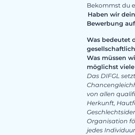
Bekommst du ei
Haben wir dein
Bewerbung auf
Was bedeutet d
gesellschaftli
Was müssen wir
möglichst vie
Das DIFGL setzt 
Chancengleichh
von allen quali
Herkunft, Hautfa
Geschlechtside
Organisation för
jedes Individu