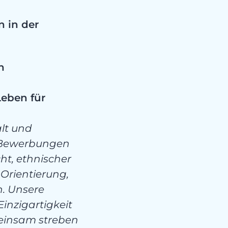
n in der
n
Leben für
alt und
h Bewerbungen
ht, ethnischer
 Orientierung,
n. Unsere
Einzigartigkeit
meinsam streben