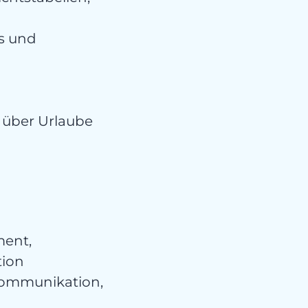
risi
s und
 über Urlaube
kt
ment,
tion
Kommunikation,