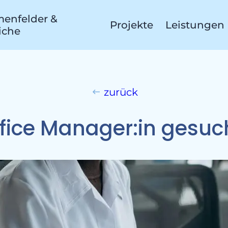
enfelder &
Projekte
Leistungen
iche
ojek
zurück
fice Manager:in gesuc