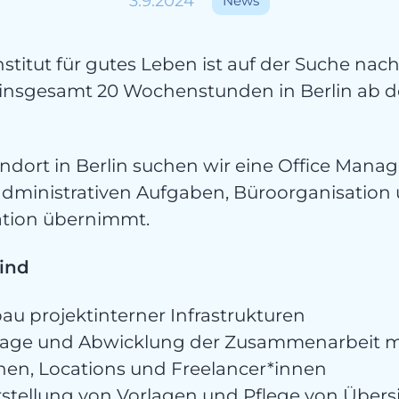
3.9.2024
News
stitut für gutes Leben ist auf der Suche nach
cht
 insgesamt 20 Wochenstunden in Berlin ab 
ndort in Berlin suchen wir eine Office Manage
 administrativen Aufgaben, Büroorganisation
ation übernimmt.
ind
au projektinterner Infrastrukturen
rage und Abwicklung der Zusammenarbeit m
nnen, Locations und Freelancer*innen
stellung von Vorlagen und Pflege von Übersi