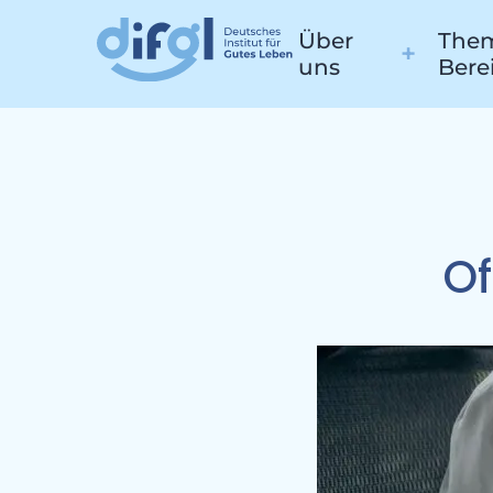
Über
Them
uns
Bere
Pr
Of