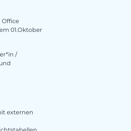
 Office
dem 01.Oktober
r*in /
 und
it externen
chtstabellen,