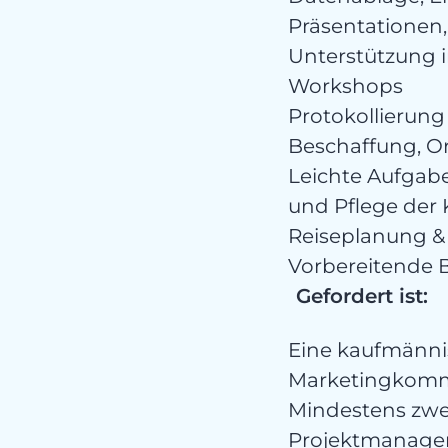
ka
Präsentationen
Unterstützung 
Workshops
Protokollierun
Beschaffung, O
Leichte Aufgab
und Pflege der
Reiseplanung 
Vorbereitende
Ko
Gefordert ist:
Eine kaufmänni
Marketingkommu
Mindestens zwe
Projektmanage