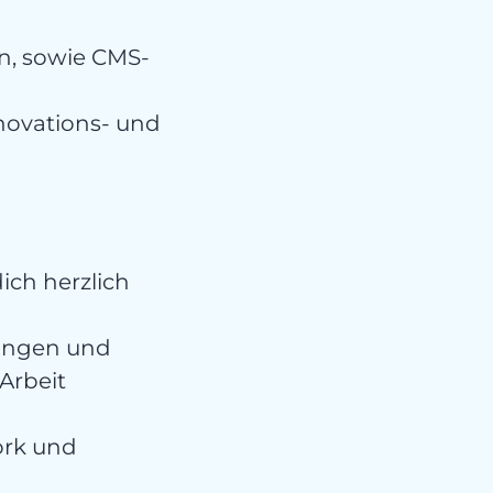
n, sowie CMS-
novations- und
dich herzlich
rlangen und
Arbeit
ork und