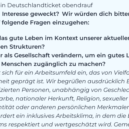
n Deutschlandticket obendrauf
 Interesse geweckt? Wir würden dich bitte
 folgende Fragen einzugehen:
as gute Leben im Kontext unserer aktuelle
chen Strukturen?
 als Gesellschaft verändern, um ein gutes 
le Menschen zugänglich zu machen?
sich für ein Arbeitsumfeld ein, das von Vielf
eit geprägt ist. Wir begrüßen ausdrücklic
fizierten Personen, unabhängig von Geschlec
rbe, nationaler Herkunft, Religion, sexueller
ntität oder anderen persönlichen Merkmale
dert ein inklusives Arbeitsklima, in dem die 
ums respektiert und wertgeschätzt wird. Ge