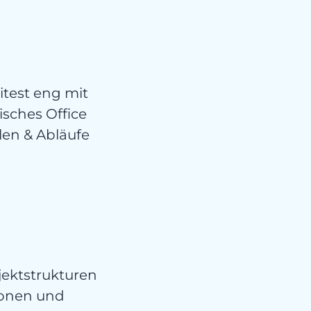
itest eng mit
sches Office
akt
en & Abläufe
jektstrukturen
ionen und