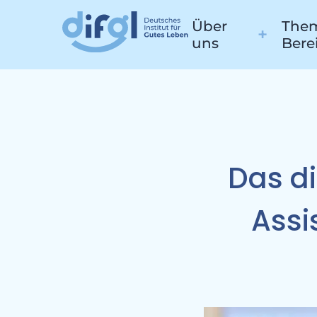
Über
Them
uns
Bere
P
Das di
Assi