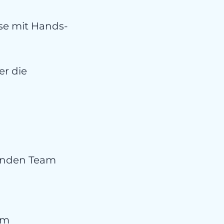
se mit Hands-
er die
zenden Team
em