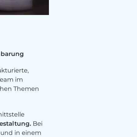
ori
inbarung
kturierte,
 Team im
ischen Themen
ttstelle
estaltung
.
Bei
n und in einem