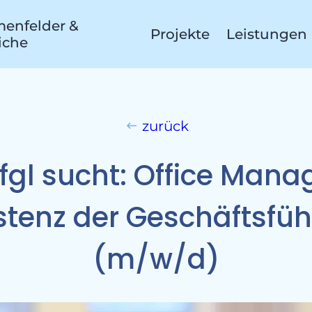
enfelder &
Projekte
Leistungen
iche
zurück
roj
fgl sucht: Office Manag
stenz der Geschäftsfü
(m/w/d)