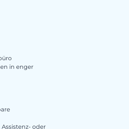
büro
en in enger
bare
Assistenz- oder