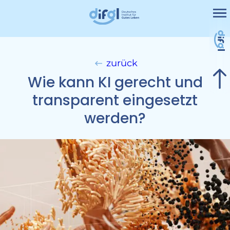
Me
Projekte
Leistungen
zurück
Nicht kategorisiert
Wie kann KI gerecht und
Kontakt
transparent eingesetzt
werden?