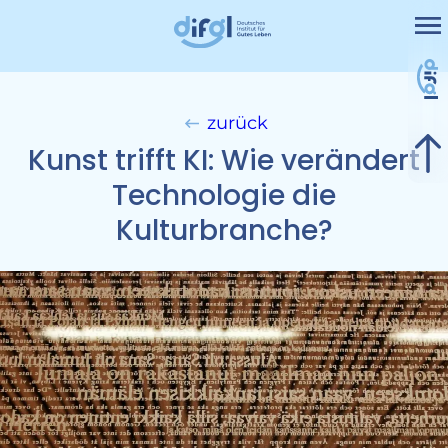
Me
Projekte
Leistungen
zurück
Nicht kategorisiert
Kunst trifft KI: Wie verändert
Kontakt
Technologie die
Kulturbranche?