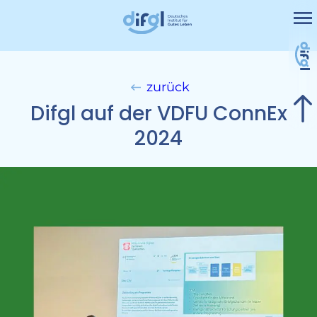
Me
Projekte
Leistungen
zurück
Nicht kategorisiert
Difgl auf der VDFU ConnEx
Kontakt
2024