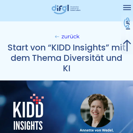
Me
Projekte
Leistungen
zurück
Nicht kategorisiert
Start von “KIDD Insights” mit
Kontakt
dem Thema Diversität und
KI