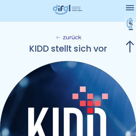
Me
Projekte
Leistungen
zurück
Nicht kategorisiert
KIDD stellt sich vor
Kontakt