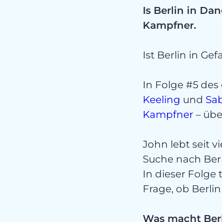
Lei
Is Berlin in D
Kampfner.
Ist Berlin in Ge
In Folge #5 de
Keeling
und
Sa
Nich
Kampfner
– übe
John lebt seit v
Suche nach Berli
In dieser Folge 
Frage, ob Berlin 
Was macht Berl