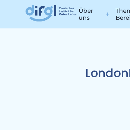
Über
Them
uns
Bere
Proj
London