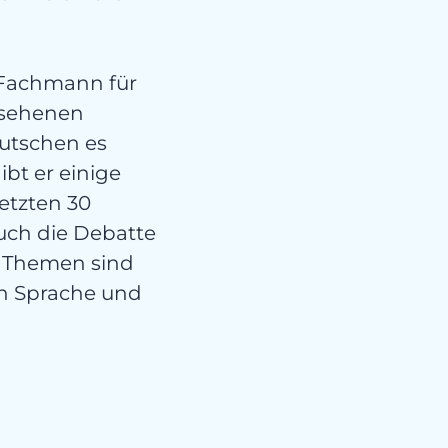
ert
 Fachmann für
esehenen
utschen es
bt er einige
etzten 30
auch die Debatte
e Themen sind
en Sprache und