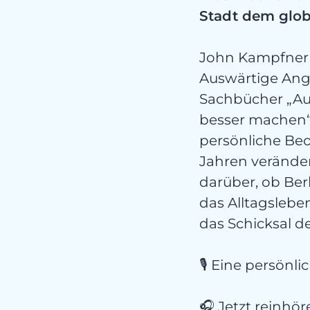
kate
Stadt dem glo
John Kampfner 
Auswärtige Ang
Sachbücher „Au
besser machen“.
persönliche Beo
Kon
Jahren veränder
darüber, ob Be
das Alltagslebe
das Schicksal d
🎙️ Eine persönl
🎧 Jetzt reinhör